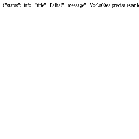
{"status":"info","title":"Falha!","message":"Voc\u00ea precisa estar 